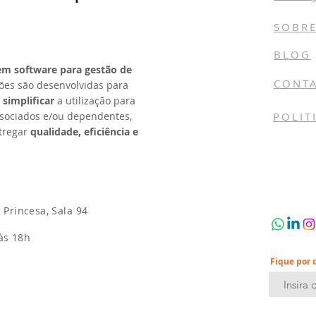
SOBR
BLOG
 em software para gestão de
CONT
ções são desenvolvidas para
e
simplificar
a utilização para
ssociados e/ou dependentes,
POLIT
tregar
qualidade, eficiência e
o Princesa, Sala 94
às 18h
Fique por 