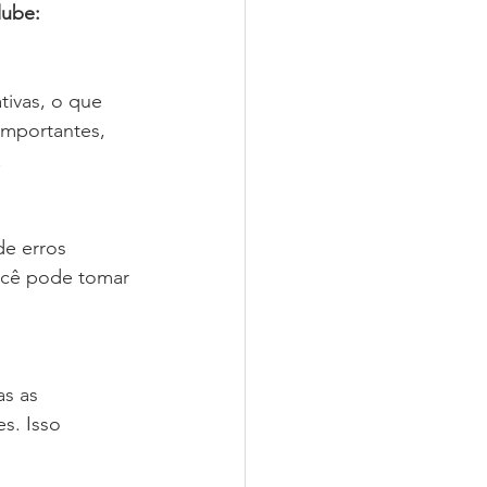
lube:
tivas, o que 
importantes, 
.
e erros 
ocê pode tomar 
s as 
s. Isso 