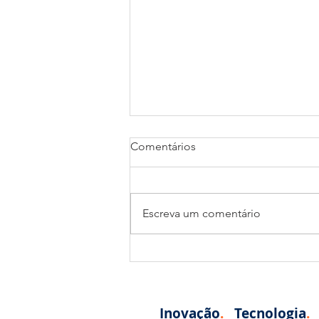
Comentários
Escreva um comentário
Visual, prático e profissional:
a nova forma de gerenciar
treinos no seu clube
Inovação
.
Tecnologia
.
G