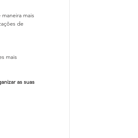
 maneira mais 
zações de 
es mais 
nizar as suas 