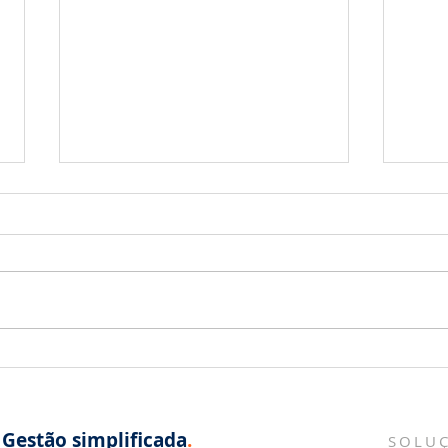
7 dicas para gestão das redes
Agor
sociais do seu Clube
paga
inte
estão simplificada
.
SOLU