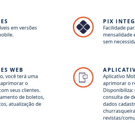
BES
PIX INTE
íveis em versões
Facilidade pa
obile.
mensalidade e
sem necessid
BES WEB
APLICATI
vo, você terá uma
Aplicativo Mo
 aprimorar o
aprimorar o r
om seus clientes.
Disponibiliza:
gamento de boletos,
consulta de d
tos, atualização de
dados cadastr
churrasqueira
revistas/comu