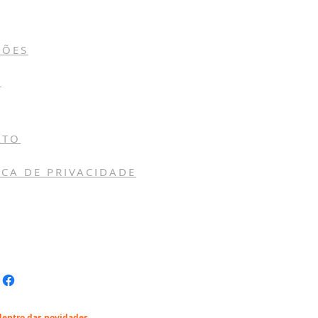
ÇÕES
E
ATO
ICA DE PRIVACIDADE
dentro das novidades