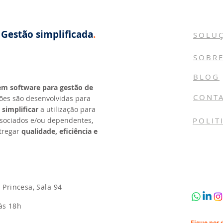
estão simplificada
.
SOLU
SOBR
BLOG
 em software para gestão de
CONT
ções são desenvolvidas para
e
simplificar
a utilização para
ssociados e/ou dependentes,
POLIT
tregar
qualidade, eficiência e
o Princesa, Sala 94
às 18h
Fique por 