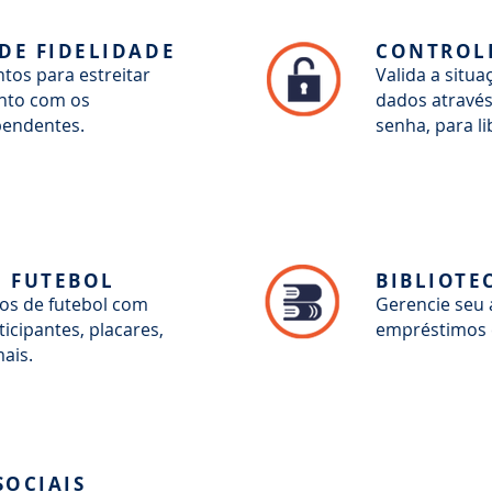
DE FIDELIDADE
CONTROLE
tos para estreitar
Valida a situ
nto com os
dados através 
pendentes.
senha, para l
E FUTEBOL
BIBLIOTE
os de futebol com
Gerencie seu 
ticipantes, placares,
empréstimos 
ais.
SOCIAIS