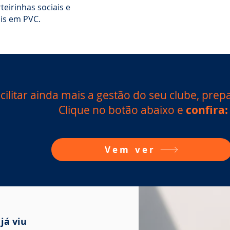
teirinhas sociais e
is em PVC.
ilitar ainda mais a gestão do seu clube, pr
Clique no botão abaixo e
confira:
Vem ver
já viu