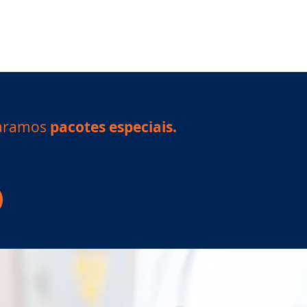
eparamos
pacotes especiais.